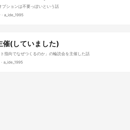
tall にオプションは不要っぽいという話
 · a_ide_1995
主催(していました)
クト指向でなぜつくるのか」の輪読会を主催した話
 · a_ide_1995