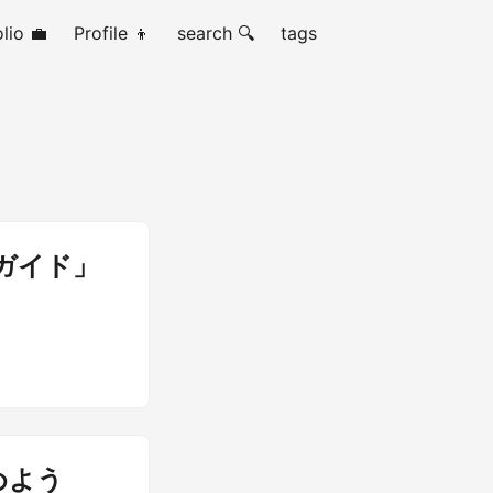
lio 💼
Profile 👦
search 🔍
tags
践ガイド」
はやめよう