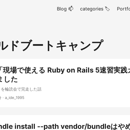
Blog 📫
categories 🏷
Portfo
ルドブートキャンプ
現場で使える Ruby on Rails 5速習実
ました
s」を輪読会で完走した話
分 · a_ide_1995
le install --path vendor/bundle