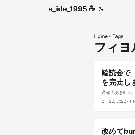
a_ide_1995 ☕️
Home
»
Tags
フィヨ
輪読会で「
を完走し
通称「現場Rail
2月 22, 2022
· 1 
改めてbund